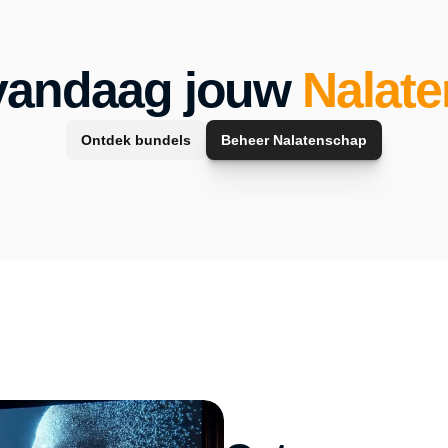
vandaag jouw 
Nalat
Ontdek bundels
Beheer Nalatenschap