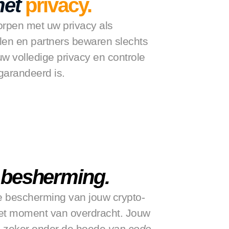
et
privacy.
rpen met uw privacy als 
en en partners bewaren slechts 
w volledige privacy en controle 
egarandeerd is.
 
besherming.
e bescherming van jouw crypto-
het moment van overdracht. Jouw 
n zeker onder de hoede 
van code.