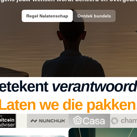
Regel Nalatenschap
Ontdek bundels
etekent 
verantwoorde
Laten we die pakken