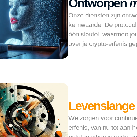
Ontworpen 
m
Onze diensten zijn ontwo
kernwaarde. De protocoll
één sleutel, waarmee jou
over je crypto-erfenis g
Levenslange
We zorgen voor continu
erfenis, van nu tot aan 
nalatenschap is veilig e