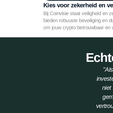
Kies voor zekerheid en ve
Bij Coinvisie staat veiligheid en z
bieden robuuste beveiliging en dui
om jouw crypto betrouwbaar en ve
Echt
"Als
invest
niet
gem
vertro