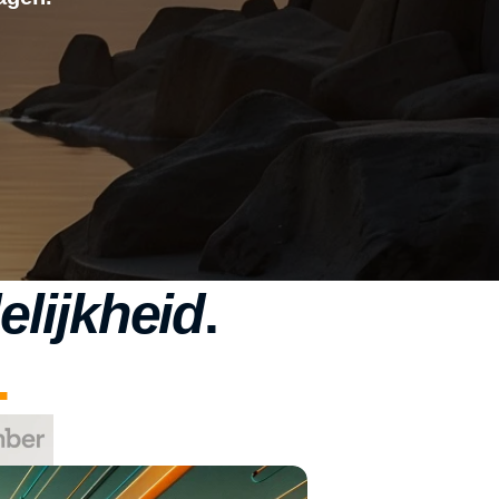
lijkheid
.
.