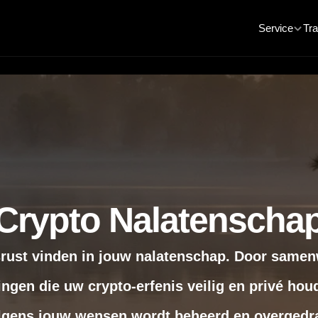
Service
Tra
Crypto Nalatenscha
rust vinden in jouw nalatenschap. Door samen
ngen die uw crypto-erfenis veilig en privé houd
lgens jouw wensen wordt beheerd en overgedr