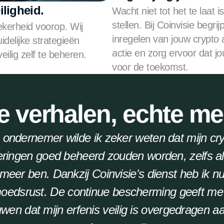
iligheid.
Wacht niet tot het te laat i
stellen. Bij Coinvisie begri
ekerheid voorop. Wij 
inregelen van jouw crypto
delijke strategieën 
actie en zorg ervoor dat jo
ilig zelf te beheren.
voor de toekomst.
e verhalen, echte m
 ondernemer wilde ik zeker weten dat mijn cr
eringen goed beheerd zouden worden, zelfs als 
 meer ben. Dankzij Coinvisie's dienst heb ik nu 
oedsrust. De continue bescherming geeft me 
uwen dat mijn erfenis veilig is overgedragen aa