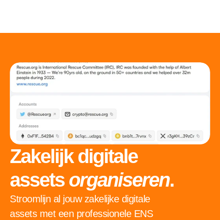
Zakelijk digitale 
assets 
organiseren
.
Stroomlijn al jouw zakelijke digitale 
assets met een professionele ENS 