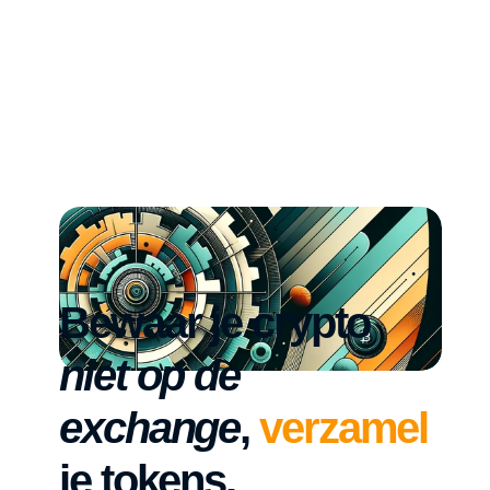
Bewaar je crypto 
niet
op de 
exchange
, 
verzamel
je tokens.