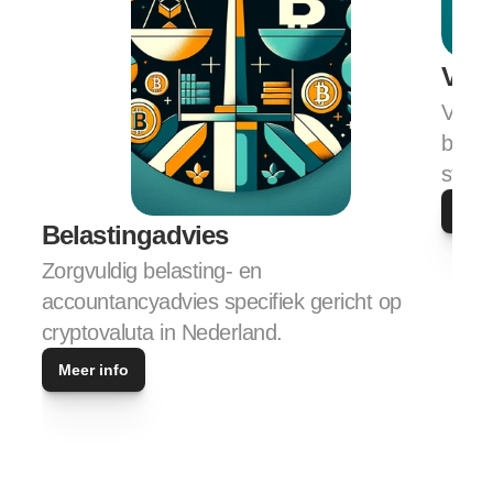
Veil
Veili
bevei
staan
Meer
Belastingadvies
Zorgvuldig belasting- en 
accountancyadvies specifiek gericht op 
cryptovaluta in Nederland.
Meer info