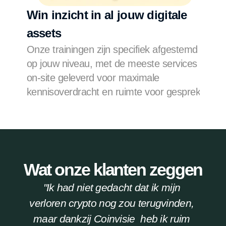
Win inzicht in al jouw digitale 
Verl
assets
zeer
Onze trainingen zijn specifiek afgestemd 
In de
op jouw niveau, met de meeste services 
sta j
on-site geleverd voor maximale 
klant
kennisoverdracht en ruimte voor gesprek.
te he
Wat onze klanten zeggen
"Ik had niet gedacht dat ik mijn 
verloren crypto nog zou terugvinden, 
maar dankzij Coinvisie  heb ik ruim 