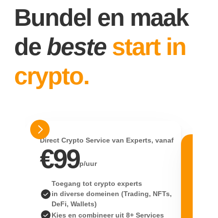
Bundel en maak 
de 
beste
start in 
crypto.
Direct Crypto Service van Experts, vanaf
€99
De bes
p/uur
#
Toegang tot crypto experts 
in diverse domeinen (Trading, NFTs,
2-2
DeFi, Wallets)
ond
Kies en combineer uit 8+ Services