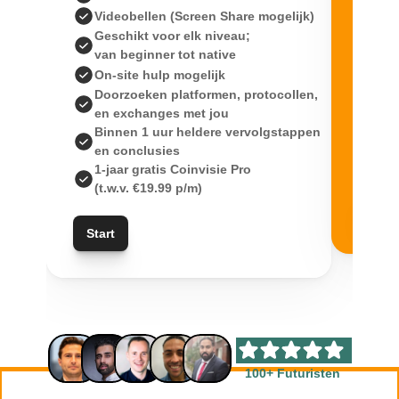
1 u
Videobellen (Screen Share mogelijk)
1 u
Geschikt voor elk niveau; 
1 u
van beginner tot native
en
On-site hulp mogelijk
1-j
Doorzoeken platformen, protocollen,
(t.
en exchanges met jou
2x 
Binnen 1 uur heldere vervolgstappen
en conclusies
1-jaar gratis Coinvisie Pro
(t.w.v. €19.99 p/m)
Star
Start
100+ Futuristen