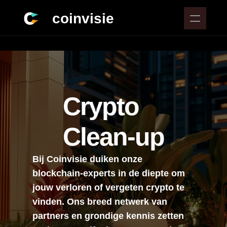
coinvisie
Intake
Veilig bewaren
Bitcoin Spaarplan
Crypto 
Naar alle 8+ services
Clean-up
Join Community
Podcast
Blog
Bij Coinvisie duiken onze 
Start Scan
blockchain-experts in de diepte om 
Starter Kit
jouw verloren of vergeten crypto te 
Over ons
vinden. Ons breed netwerk van 
partners en grondige kennis zetten 
Bitcoin & Blockchain